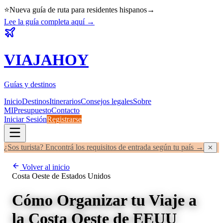
⭐
Nueva guía de ruta para residentes hispanos
→
Lee la guía completa aquí
→
VIAJA
HOY
Guías y destinos
Inicio
Destinos
Itinerarios
Consejos legales
Sobre
MI
Presupuesto
Contacto
Iniciar Sesión
Registrarse
¿Sos turista? Encontrá los requisitos de entrada según tu país →
✕
Volver al inicio
Costa Oeste de Estados Unidos
Cómo Organizar tu Viaje a
la Costa Oeste de EEUU