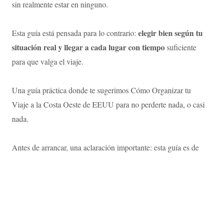
sin realmente estar en ninguno.
elegir bien según tu
Esta guía está pensada para lo contrario:
situación real y llegar a cada lugar con tiempo
suficiente
para que valga el viaje.
Una guía práctica donde te sugerimos Cómo Organizar tu
Viaje a la Costa Oeste de EEUU para no perderte nada, o casi
nada.
Antes de arrancar, una aclaración importante: esta guía es de
planificación — qué hacer, cuándo y cómo moverse. Si lo que
buscás es una lista concreta de tours con guía en español,
15 tours en
precios y reserva directa, eso está en la guía de
español por los parques del Oeste de EEUU,
que es el
complemento natural de este artículo.