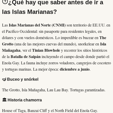
¿Qué hay que saber antes de ir a
las Islas Marianas?
Islas Marianas del Norte (CNMI)
Las
son territorio de EE.UU. en
el Pacífico Occidental: sin pasaporte para residentes legales, en
The
dólares y con vuelos domésticos. Lo imperdible es bucear en
Grotto
Isla
(una de las mejores cuevas del mundo), snorkelear en
Mañagaha
Tinian Blowhole
, ver el
y recorrer los sitios históricos
Batalla de Saipán
de la
incluyendo el campo desde donde partió el
Enola Gay. La fauna incluye zorros voladores, cangrejos de cocotero
diciembre a junio
y tortugas marinas. La mejor época:
.
🤿 Buceo y snórkel
The Grotto, Isla Mañagaha, Lau Lau Bay. Tortugas garantizadas.
🏛️ Historia chamorra
House of Taga, Banzai Cliff y el North Field del Enola Gay.