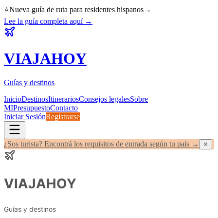
⭐
Nueva guía de ruta para residentes hispanos
→
Lee la guía completa aquí
→
VIAJA
HOY
Guías y destinos
Inicio
Destinos
Itinerarios
Consejos legales
Sobre
MI
Presupuesto
Contacto
Iniciar Sesión
Registrarse
¿Sos turista? Encontrá los requisitos de entrada según tu país →
✕
VIAJA
HOY
Guías y destinos