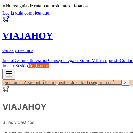
⭐
Nueva guía de ruta para residentes hispanos
→
Lee la guía completa aquí
→
VIAJA
HOY
Guías y destinos
Inicio
Destinos
Itinerarios
Consejos legales
Sobre MI
Presupuesto
Contac
Iniciar Sesión
Registrarse
¿Sos turista? Encontrá los requisitos de entrada según tu país →
✕
VIAJA
HOY
Guías y destinos
La guía de viajes definitiva para residentes hispanos en Estados Uni