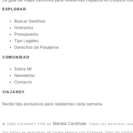
EXPLORAR
Buscar Destinos
Itinerarios
Presupuesto
Tips Legales
Derechos de Pasajeros
COMUNIDAD
Sobre Mí
Newsletter
Contacto
VIAJAHOY
Recibí tips exclusivos para residentes cada semana.
Suscribirme gratis
Mariela Cardinale
©
2026
VIAJAHOY TIPS de
. Todos los derechos res
Tus datos se gestionan de forma segura con Firebase, bajo las politi