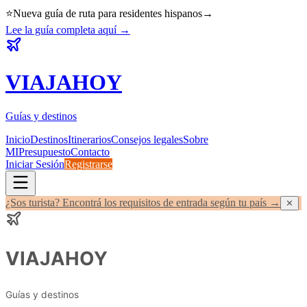
⭐
Nueva guía de ruta para residentes hispanos
→
Lee la guía completa aquí
→
VIAJA
HOY
Guías y destinos
Inicio
Destinos
Itinerarios
Consejos legales
Sobre
MI
Presupuesto
Contacto
Iniciar Sesión
Registrarse
¿Sos turista? Encontrá los requisitos de entrada según tu país →
✕
VIAJA
HOY
Guías y destinos