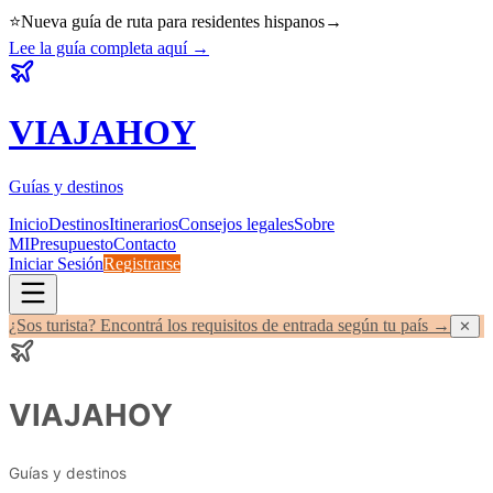
⭐
Nueva guía de ruta para residentes hispanos
→
Lee la guía completa aquí
→
VIAJA
HOY
Guías y destinos
Inicio
Destinos
Itinerarios
Consejos legales
Sobre
MI
Presupuesto
Contacto
Iniciar Sesión
Registrarse
¿Sos turista? Encontrá los requisitos de entrada según tu país →
✕
VIAJA
HOY
Guías y destinos