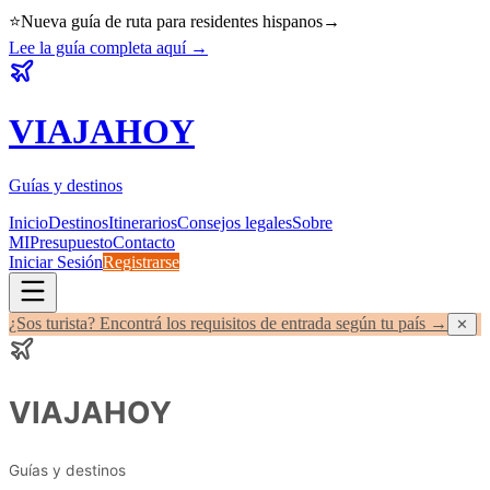
⭐
Nueva guía de ruta para residentes hispanos
→
Lee la guía completa aquí
→
VIAJA
HOY
Guías y destinos
Inicio
Destinos
Itinerarios
Consejos legales
Sobre
MI
Presupuesto
Contacto
Iniciar Sesión
Registrarse
¿Sos turista? Encontrá los requisitos de entrada según tu país →
✕
VIAJA
HOY
Guías y destinos