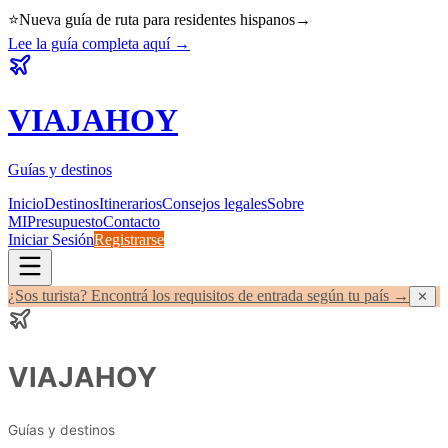
⭐
Nueva guía de ruta para residentes hispanos
→
Lee la guía completa aquí
→
VIAJA
HOY
Guías y destinos
Inicio
Destinos
Itinerarios
Consejos legales
Sobre
MI
Presupuesto
Contacto
Iniciar Sesión
Registrarse
¿Sos turista? Encontrá los requisitos de entrada según tu país →
✕
VIAJA
HOY
Guías y destinos