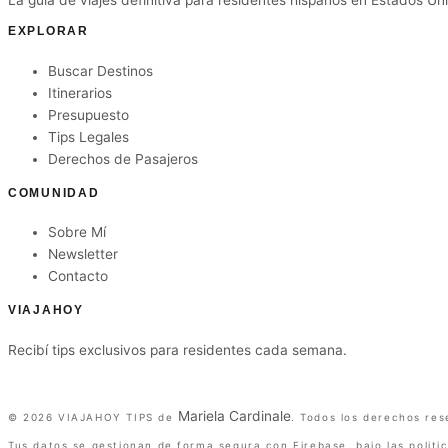
EXPLORAR
Buscar Destinos
Itinerarios
Presupuesto
Tips Legales
Derechos de Pasajeros
COMUNIDAD
Sobre Mí
Newsletter
Contacto
VIAJAHOY
Recibí tips exclusivos para residentes cada semana.
Suscribirme gratis
Mariela Cardinale
©
2026
VIAJAHOY TIPS de
. Todos los derechos res
Tus datos se gestionan de forma segura con Firebase, bajo las politi