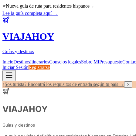
⭐
Nueva guía de ruta para residentes hispanos
→
Lee la guía completa aquí
→
VIAJA
HOY
Guías y destinos
Inicio
Destinos
Itinerarios
Consejos legales
Sobre MI
Presupuesto
Contac
Iniciar Sesión
Registrarse
¿Sos turista? Encontrá los requisitos de entrada según tu país →
✕
VIAJA
HOY
Guías y destinos
La guía de viajes definitiva para residentes hispanos en Estados Uni