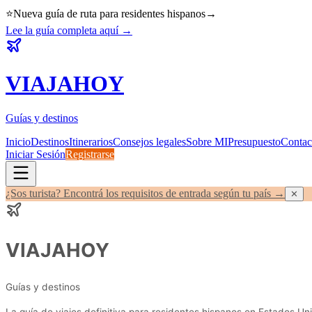
⭐
Nueva guía de ruta para residentes hispanos
→
Lee la guía completa aquí
→
VIAJA
HOY
Guías y destinos
Inicio
Destinos
Itinerarios
Consejos legales
Sobre MI
Presupuesto
Contac
Iniciar Sesión
Registrarse
¿Sos turista? Encontrá los requisitos de entrada según tu país →
✕
VIAJA
HOY
Guías y destinos
La guía de viajes definitiva para residentes hispanos en Estados Uni