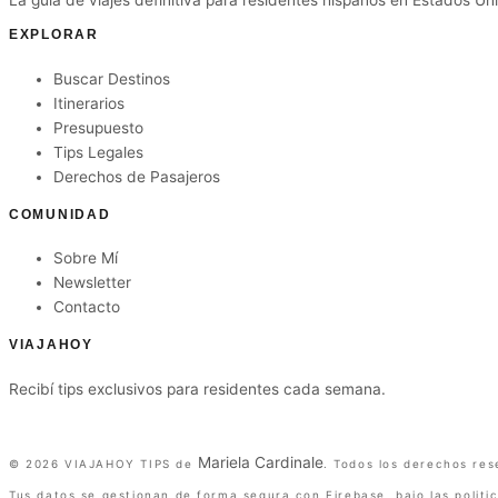
EXPLORAR
Buscar Destinos
Itinerarios
Presupuesto
Tips Legales
Derechos de Pasajeros
COMUNIDAD
Sobre Mí
Newsletter
Contacto
VIAJAHOY
Recibí tips exclusivos para residentes cada semana.
Suscribirme gratis
Mariela Cardinale
©
2026
VIAJAHOY TIPS de
. Todos los derechos res
Tus datos se gestionan de forma segura con Firebase, bajo las politi